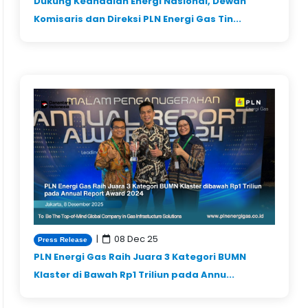
Dukung Keandalan Energi Nasional, Dewan
Komisaris dan Direksi PLN Energi Gas Tin...
|
08 Dec 25
Press Release
PLN Energi Gas Raih Juara 3 Kategori BUMN
Klaster di Bawah Rp1 Triliun pada Annu...