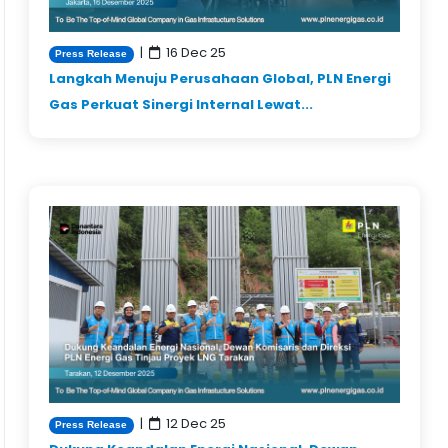
|
16 Dec 25
Press Release
Langkah Menuju Perusahaan Global, PLN Energi
Gas Perkuat Sinergi Internal Lewat...
|
12 Dec 25
Press Release