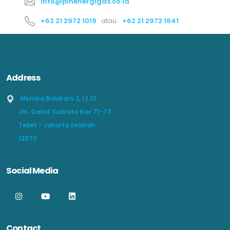
info@plnenergigas.co.id
+62 21 2972 1019
atau
+62 21 2972 1841
Address
Menara Bidakara 2, Lt.10
Jln. Gatot Subroto Kav 71-73
Tebet - Jakarta Selatan
12870
Social Media
Contact